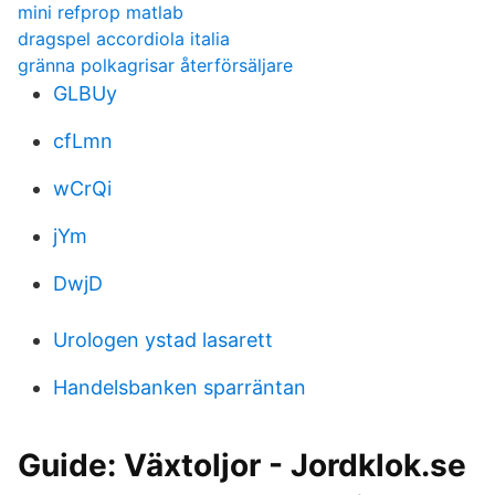
mini refprop matlab
dragspel accordiola italia
gränna polkagrisar återförsäljare
GLBUy
cfLmn
wCrQi
jYm
DwjD
Urologen ystad lasarett
Handelsbanken sparräntan
Guide: Växtoljor - Jordklok.se