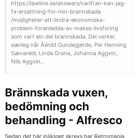
https://lawline.se/answers/varifran-kan-jag-
fa-ersattning-for-min-brannskada
/mojligheter-att-lindra-ekonomiska-
problem-foranledda-av-makes-livsforing
som vart ein del brannskada. Dei verker,
særleg når Åshild Gundegjerde, Per Henning
Sævareid, Linda Grana, Johanna Aggvin,
Nils Aggvin,.
Brännskada vuxen,
bedömning och
behandling - Alfresco
Sedan det här inlägget skrevs har Retromania